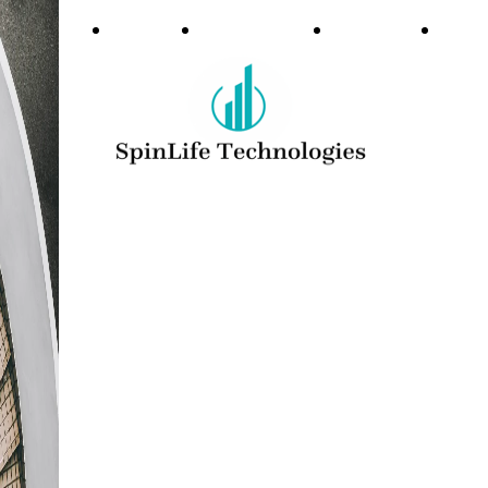
Home
La
Prodotti
Chi
Tecnologia
Siam