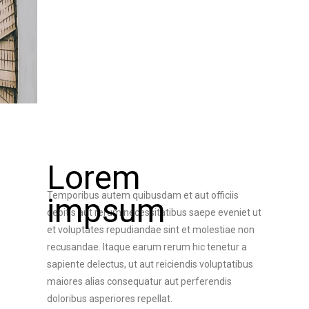
Lorem
Temporibus autem quibusdam et aut officiis
impsum
debitis aut rerum necessitatibus saepe eveniet ut
et voluptates repudiandae sint et molestiae non
recusandae. Itaque earum rerum hic tenetur a
sapiente delectus, ut aut reiciendis voluptatibus
maiores alias consequatur aut perferendis
doloribus asperiores repellat.